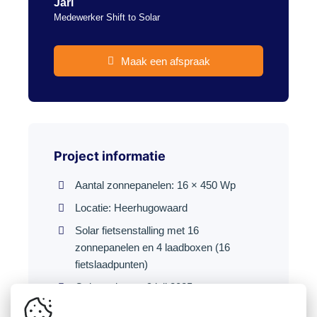
Jari
Medewerker Shift to Solar
Maak een afspraak
Project informatie
Aantal zonnepanelen: 16 × 450 Wp
Locatie: Heerhugowaard
Solar fietsenstalling met 16
zonnepanelen en 4 laadboxen (16
fietslaadpunten)
Opleverdatum: 9 juli 2025
Bespaarde CO₂: 1,39 ton per jaar (≈