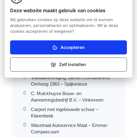
9.250 km benzineauto of 69 bomen)
Deze website maakt gebruik van cookies
Verwachte jaarlijkse productie: 6.300
Wij gebruiken cookies op deze website om te kunnen
kWh
analyseren, personaliseren en optimaliseren. Wil je deze
cookies accepteren of weigeren?
Share
Accepteren
Noodzakelijk (verplicht)
Zonder deze cookies kan de website niet naar
behoren werken.
Zelf instellen
Verwante projecten
Analytisch
Voetbalvereniging Samen Combinerend
Deze cookies helpen ons (anoniem) te begrijpen hoe
Omhoog 1963 – Spijkenisse
onze bezoekers de website gebruiken.
C. Mulckhuyse Bouw- en
Marketing
Aannemingsbedrijf B.V. – Vinkeveen
Deze cookies helpen ons relevante advertenties
Carport met ingebouwde schuur –
weer te geven aan onze bezoekers.
Klarenbeek
Wasstraat Autoservice Maat – Emmer-
Compascuum